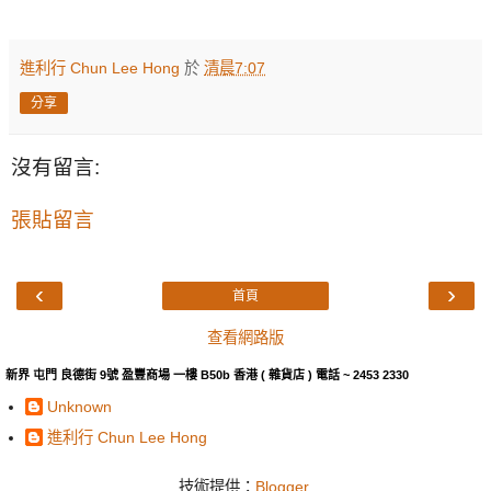
進利行 Chun Lee Hong
於
清晨7:07
分享
沒有留言:
張貼留言
‹
›
首頁
查看網路版
新界 屯門 良德街 9號 盈豐商場 一樓 B50b 香港 ( 雜貨店 ) 電話 ~ 2453 2330
Unknown
進利行 Chun Lee Hong
技術提供：
Blogger
.