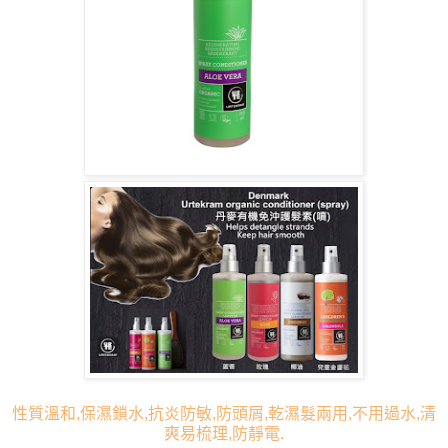
性質溫和,保濕鎖水,抗炎防敏,防頭屑,乾濕髮兩用,不用過水,清
爽易梳理,防靜電.